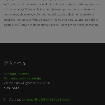
Věřím, že každý má právo na kvalitní bydlení, a proto se snažím poskytovat
služby na nejvyšší úrovni. Mým cílem je nejen prodat nebo pronajmout
nemovitost, ale také vytvořit dlouhodobé vztahy založené na důvěře a
otevřené komunikaci. Vždy se snažím naslouchat a porozumět potřebám
svých klientů, abych mohl nabídnout řešení, která jim skutečně pomohou.
Jiří Nekola
Kontakt
|
O mně
Ochrana osobních údajů
Všechna práva vyhrazena © 2026
KONTAKTY
Adresa:
9.května 434, 293 01 Mladá Boleslav