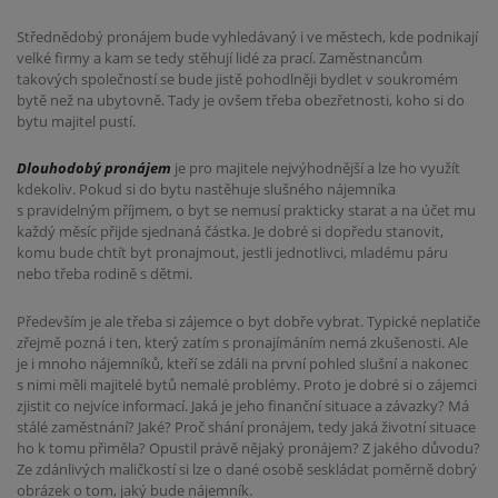
Střednědobý pronájem bude vyhledávaný i ve městech, kde podnikají
velké firmy a kam se tedy stěhují lidé za prací. Zaměstnancům
takových společností se bude jistě pohodlněji bydlet v soukromém
bytě než na ubytovně. Tady je ovšem třeba obezřetnosti, koho si do
bytu majitel pustí.
Dlouhodobý pronájem
je pro majitele nejvýhodnější a lze ho využít
kdekoliv. Pokud si do bytu nastěhuje slušného nájemníka
s pravidelným příjmem, o byt se nemusí prakticky starat a na účet mu
každý měsíc přijde sjednaná částka. Je dobré si dopředu stanovit,
komu bude chtít byt pronajmout, jestli jednotlivci, mladému páru
nebo třeba rodině s dětmi.
Především je ale třeba si zájemce o byt dobře vybrat. Typické neplatiče
zřejmě pozná i ten, který zatím s pronajímáním nemá zkušenosti. Ale
je i mnoho nájemníků, kteří se zdáli na první pohled slušní a nakonec
s nimi měli majitelé bytů nemalé problémy. Proto je dobré si o zájemci
zjistit co nejvíce informací. Jaká je jeho finanční situace a závazky? Má
stálé zaměstnání? Jaké? Proč shání pronájem, tedy jaká životní situace
ho k tomu přiměla? Opustil právě nějaký pronájem? Z jakého důvodu?
Ze zdánlivých maličkostí si lze o dané osobě seskládat poměrně dobrý
obrázek o tom, jaký bude nájemník.