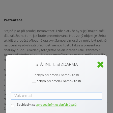
Prezentace
Stejně jako při prodeji nemovitosti i zde platí, že by si její majitel měl
dát záležet na tom, jak bude prezentována. Nabízený objekt je třeba
uklidit a provést případné opravy. Samozřejmostí by mělo být pěkné
nafocení, vyzdvihnutí předností nemovitosti. Takže u prezentace
chalupy budou uvedeny fotografie nejen interiéru ale i zahrady či
bezprostředního okolí. Při pronajímání bytu se majitel může zaměřit
na novou kuchyňskou linku či na terasu s klidným posezením.
STÁHNĚTE SI ZDARMA
Není vhodné nabízet zájemci nemovitost ve stavu, v jakém byla
užívána majiteli. Všechny osobní věci a věci denní potřeby musí pryč.
7 chyb při prodeji nemovitosti
Fotografie, obrázky od dětí, kosmetika v koupelně, kabáty a boty
v předsíni, to všechno působí rušivě.
Budoucí nájemce by si měl
v bytě představit sám sebe. Nemovitost musí působit neutrálně, ale
přitom příjemně. Internet je plný rad, jak takového výsledku
dosáhnout. Anebo můžete sáhnout po profesionálovi a využít služby
tzv.
home stagingu
. S jeho pomocí si tak budete moct říct o něco vyšší
Souhlasím se
zpracováním osobních údajů
částku za pronájem. Ale pozor! Vaše cenové požadavky nesmí být