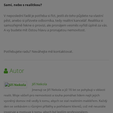
Sami, nebo s realitkou?
V neposlední řadě je potřeba si říct, jestli
do toho
půjdete na vlastní
pěst, anebo si přizvete odborníka, tedy realitní kancelář. Realitka si
samozřejmě řekne o provizi, ale pronájem vesměs vyřídí úplně za vás.
A vy budete mít čistou hlavu a pronajatou nemovitost.
Potřebujete radu? Neváhejte mě kontaktovat.
Autor
Jiří Nekola
Jmenuji se Jiří Nekola a již 16 let se pohybuji v oblasti
realit. Moje vášeň pro nemovitosti a touha pomáhat lidem najít jejich
vysněný domov mě vedly k tomu, abych se stal realitním makléřem. Každý
den se setkávám s různými příběhy a potřebami klientů, což mě neustále
inspiruje a motivuje k tomu, abych byl lepším profesionálem.