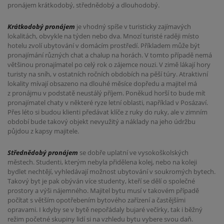
pronájem krátkodobý, střednědobý a dlouhodobý.
Krátkodobý pronájem
je vhodný spíše v turisticky zajímavých
lokalitách, obvykle na týden nebo dva. Mnozí turisté raději místo
hotelu zvolí ubytování v domácím prostředí. Příkladem může být
pronajímání různých chat a chalup na horách. V tomto případě nemá
většinou pronajímatel po celý rok o zájemce nouzi. V zimě lákají hory
turisty na sníh, v ostatních ročních obdobích na pěší túry. Atraktivní
lokality mívají obsazeno na dlouhé měsíce dopředu a majitel má
z pronájmu v podstatě neustálý příjem. Poněkud horší to bude mít
pronajímatel chaty v některé ryze letní oblasti, například v Posázaví.
Přes léto si budou klienti předávat klíče z ruky do ruky, ale v zimním
období bude takový objekt nevyužitý a náklady na jeho údržbu
půjdou z kapsy majitele.
Střednědobý pronájem
se dobře uplatní ve vysokoškolských
městech. Studenti, kterým nebyla přidělena kolej, nebo na koleji
bydlet nechtějí, vyhledávají možnost ubytování v soukromých bytech.
Takový byt je pak obýván více studenty, kteří se dělí o společné
prostory a výši nájemného. Majitel bytu musí v takovém případě
počítat s větším opotřebením bytového zařízení a častějšími
opravami. I kdyby se v bytě nepořádaly bujaré večírky, tak i běžný
režim početné skupiny lidí si na vzhledu bytu vybere svou daň.