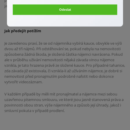
přemrštěné. Vždy berte v potaz, v jaké lokalitě objekt pronajímáte a
jaké tam jsou za obdobné nemovitosti běžné ceny.
Odeslat
Jak předejít potížím
Je zavedenou praxí, že se od nájemníka vybírá kauce, obvykle ve výši
dvou až tří nájmů. Při odstěhování se, pokud nebyla na nemovitosti
způsobena žádná škoda, je složená částka nájemci navrácena. Pokud
ale v průběhu užívání nemovitosti nějaká závada vinou nájemce
vznikla, je tato hrazena právě ze složené kauce. Pro případné tahanice,
zda závada již existovala, či vznikla-li až užíváním nájemce, je dobré si
nemovitost před pronajmutím podrobně nafotit nebo dokonce
vytvořit videozáznam.
V každém případě by měli mít pronajímatel a nájemce mezi sebou
uzavřenou písemnou smlouvu, ve které jsou jasně stanovená práva a
povinnosti obou stran, výše nájemného a způsob její úhrady, jakož i
smluvní pokuta v případě prodlení.