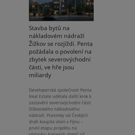
Stavba bytů na
nákladovém nádraží
Žižkov se rozjíždí. Penta
požádala o povolení na
zbytek severovýchodní
části, ve hře jsou
miliardy
Developerská společnost Penta
Real Estate udělala další krok k
zastavění severovýchodní části
žižkovského nákladového
nádraží. Pozemky od Českých
drah koupila vloni v říjnu –
první etapu projektu na
výstavbu bytových domů už