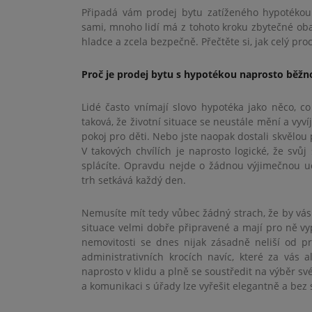
Připadá vám prodej bytu zatíženého hypotékou
sami, mnoho lidí má z tohoto kroku zbytečné obav
hladce a zcela bezpečně. Přečtěte si, jak celý proc
Proč je prodej bytu s hypotékou naprosto běžno
Lidé často vnímají slovo hypotéka jako něco, c
taková, že životní situace se neustále mění a vyv
pokoj pro děti. Nebo jste naopak dostali skvělou
V takových chvílích je naprosto logické, že sv
splácíte. Opravdu nejde o žádnou výjimečnou udá
trh setkává každý den.
Nemusíte mít tedy vůbec žádný strach, že by vás 
situace velmi dobře připravené a mají pro ně v
nemovitosti se dnes nijak zásadně neliší od p
administrativních krocích navíc, které za vás 
naprosto v klidu a plně se soustředit na výběr s
a komunikaci s úřady lze vyřešit elegantně a bez