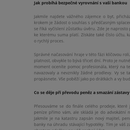
Jak probíhá bezpečné vyrovnání s vaší bankou
Jakmile najdete vážného zájemce o byt, přich
krokem je žádost o souhlas s předčasným splac
se říká vyčíslení zůstatku úvěru. Zde je naprosto
ke kterému suma platí. Získáte také číslo účtu, 
o rychlý proces.
Správné načasování hraje v této fázi klíčovou rol
platnost, obvykle to bývá třicet dní. Proto je nu
moment oceníte pomoc profesionála, který na ter
navazovaly a nevznikly žádné prodlevy. Vy se ta
propásnete. Vše poběží jako po drátkách a vy bu
Co se děje při převodu peněz a smazání zástavy
Přesouváme se do finále celého prodeje, které
peníze přímo vám, ale skládá je do advokátní 
Jakmile je na katastru zapsán nový majitel, pen
banky na úhradu stávající hypotéky. Tím je váš z