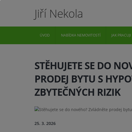
Jiří Nekola
ÚVOD
NABÍDKA NEMOVITOSTÍ
JAK PRACUJI
STĚHUJETE SE DO N
PRODEJ BYTU S HYP
ZBYTEČNÝCH RIZIK
25. 3. 2026