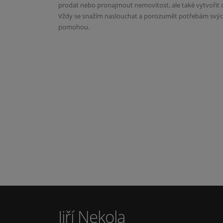
prodat nebo pronajmout nemovitost, ale také vytvořit
Vždy se snažím naslouchat a porozumět potřebám svých 
pomohou.
Jiří Nekola