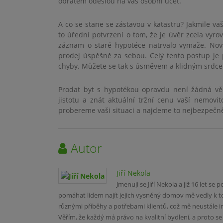
obratem odešlou na váš osobní účet.
A co se stane se zástavou v katastru? Jakmile va
to úřední potvrzení o tom, že je úvěr zcela vyro
záznam o staré hypotéce natrvalo vymaže. Nový
prodej úspěšně za sebou. Celý tento postup je 
chyby. Můžete se tak s úsměvem a klidným srdc
Prodat byt s hypotékou opravdu není žádná věd
jistotu a znát aktuální tržní cenu vaší nemovi
probereme vaši situaci a najdeme to nejbezpečněj
Autor
Jiří Nekola
Jmenuji se Jiří Nekola a již 16 let se
pomáhat lidem najít jejich vysněný domov mě vedly k t
různými příběhy a potřebami klientů, což mě neustále i
Věřím, že každý má právo na kvalitní bydlení, a proto s