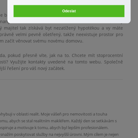
Odeslat
še banka obdrží dlužnou částku, vydá takzvanou kvitanci. Je
vnaný. Tento dokument se doručí na katastrální úřad, který
 majitel tak získává byt nezatížený hypotékou a vy máte
právně velmi pevně ošetřený, takže neexistuje prostor pro
em začít věnovat svému novému domovu.
a, pokud přesně víte, jak na to. Chcete mít stoprocentní
tosti? Využijte kontakty uvedené na tomto webu. Společně
ší řešení pro váš nový začátek.
 pohybuji v oblasti realit. Moje vášeň pro nemovitosti a touha
omu, abych se stal realitním makléřem. Každý den se setkávám s
nspiruje a motivuje k tomu, abych byl lepším profesionálem.
e snažím poskytovat služby na nejvyšší úrovni. Mým cílem je nejen