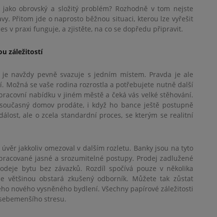
 jako obrovský a složitý problém? Rozhodně v tom nejste
y. Přitom jde o naprosto běžnou situaci, kterou lze vyřešit
es v praxi funguje, a zjistěte, na co se dopředu připravit.
u záležitostí
o je navždy pevně svazuje s jedním místem. Pravda je ale
íjí. Možná se vaše rodina rozrostla a potřebujete nutně další
 pracovní nabídku v jiném městě a čeká vás velké stěhování.
ůj současný domov prodáte, i když ho bance ještě postupně
lost, ale o zcela standardní proces, se kterým se realitní
úvěr jakkoliv omezoval v dalším rozletu. Banky jsou na tyto
ypracované jasné a srozumitelné postupy. Prodej zadlužené
rodeje bytu bez závazků. Rozdíl spočívá pouze v několika
ale většinou obstará zkušený odborník. Můžete tak zůstat
vého nového vysněného bydlení. Všechny papírové záležitosti
 sebemenšího stresu.