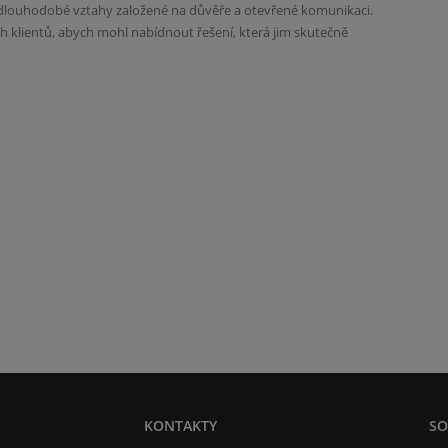
 dlouhodobé vztahy založené na důvěře a otevřené komunikaci.
klientů, abych mohl nabídnout řešení, která jim skutečně
KONTAKTY
SO