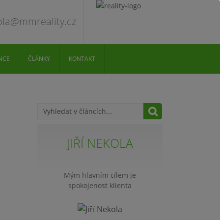
ola@mmreality.cz
NCE
ČLÁNKY
KONTAKT
JIŘÍ NEKOLA
Mým hlavním cílem je
spokojenost klienta