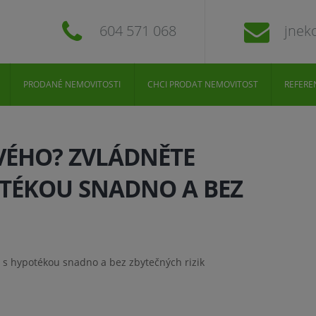
604 571 068
jnek
PRODANÉ NEMOVITOSTI
CHCI PRODAT NEMOVITOST
REFERE
OVÉHO? ZVLÁDNĚTE
OTÉKOU SNADNO A BEZ