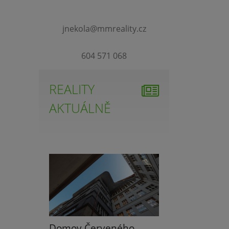
jnekola@mmreality.cz
604 571 068
REALITY
AKTUÁLNĚ
Domov Červeného